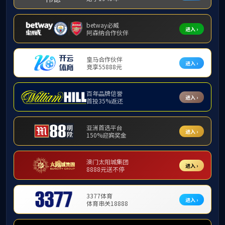
5
月
19
日下午，由304永利集团登录入口举办的304永利
集团登录入口
2021
年春季运动会开幕式于田径场隆重举
行，此次开幕式由304永利集团登录入口党总支书记温毓敏
主持，校工会主席张彪、校体育工作委员会主任蒋凯
出席
了开幕式
。