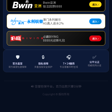
春季运动会开幕式现场
开幕式上，校工会主席张彪致开幕词。
张彪
指出，
加
强体育既是学校教育中不可或缺的有机组成部分，更是党
的教育方针的一项重要内容，希望全体运动员秉承
“
友谊第
一、比赛第二
”
的理念，赛出风格、赛出友谊、赛出团结、
赛出佳绩，展现良好风采；希望304永利集团登录入口以运
动会为契机，积极运动、强健体魄，把赛场上迸发出的团
结奋斗、迎难而上的拼搏精神，转化为推动学校
发展建设
的磅礴力量
。