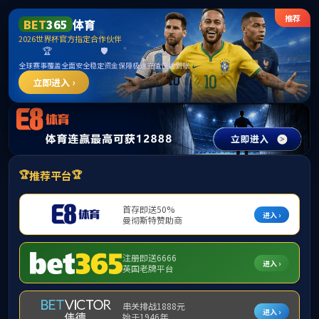
******
304永利集团登录入口 - 304
永利集团官网入口
Toggl
navig
首页
>
304永利集团官网入口
>
党建动态
304永利集团登录入口分党校开展2021年下半
年发展对象培训班实践活动