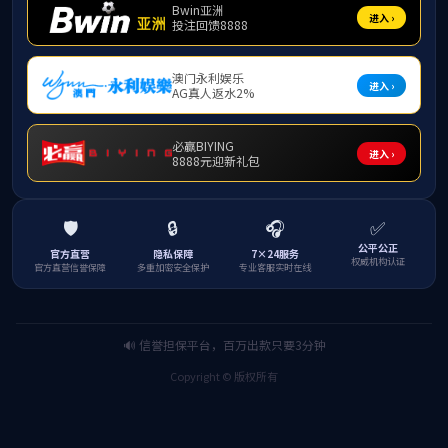
304永利集团登录入口分工会主席温毓敏
讲座围绕《健康中国行动》中提出的实施健康中国战
略的重大决策部署，倡导健康文明生活方式，预防控制重
大疾病，倡导人人合理膳食展开。